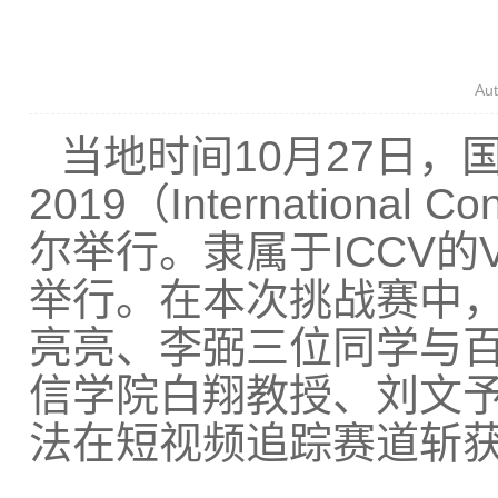
Au
当地时间
10
月
27
日，
2019
（
International Co
尔
举行
。隶属于
ICCV
的
举行
。在本次挑战赛中
亮亮、李弼三位同学
与
信学院白翔教授、刘文
法在短视频追踪赛道斩