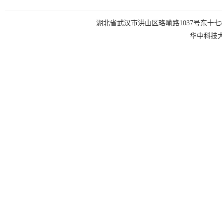
湖北省武汉市洪山区珞喻路1037号东十七楼 电话：0
华中科技