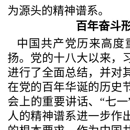
为源头的精神谱系。
百年奋斗
中国共产党历来高度
扬。党的十八大以来，
进行了全面总结，并对
在党的百年华诞的历史
会上的重要讲话、
“七
人的精神谱系进一步作