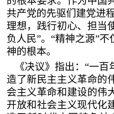
的根本要求。作为中国
共产党的先驱们建党进程
理想，践行初心、担当
负人民”。“精神之源”
神的根本。
《决议》指出：
“一百
造了新民主主义革命的
会主义革命和建设的伟
开放和社会主义现代化