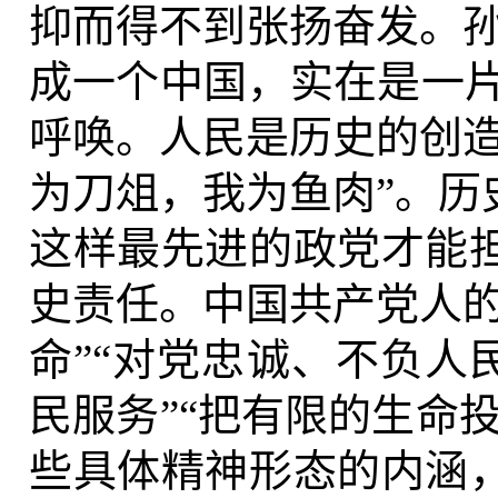
抑而得不到张扬奋发。孙
成一个中国，实在是一片
呼唤。人民是历史的创造
为刀俎，我为鱼肉”。历
这样最先进的政党才能
史责任。中国共产党人的
命”“对党忠诚、不负人
民服务”“把有限的生命
些具体精神形态的内涵