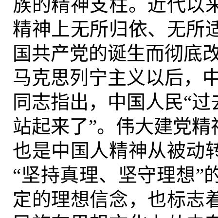
族的精神支柱。近代以
精神上无所归依、无所
国共产党的诞生而彻底改
马克思列宁主义以后，中
同志指出，中国人民“过
站起来了”。伟大建党精
也是中国人精神从被动
“坚持真理、坚守理想”
定的理想信念，也标志