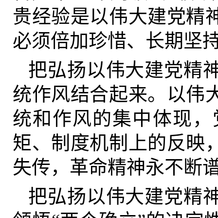
贵经验是以伟大建党精
必须倍加珍惜、长期坚
把弘扬以伟大建党精
统作风结合起来。以伟
统和作风的集中体现，
矩、制度机制上的反映
失传，革命精神永不断
把弘扬以伟大建党精