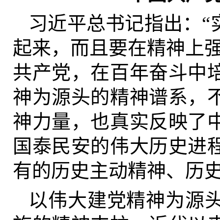
习近平总书记指出：“
起来，而且要在精神上强
共产党，在百年奋斗中
神为源头的精神谱系，
神力量，也真实反映了
国泰民安的伟大历史进
有的历史主动精神、历
以伟大建党精神为源