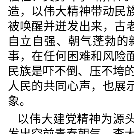
造，以伟大精神带动民
被唤醒并迸发出来，古
自立自强、朝气蓬勃的
事，在任何困难和风险
民族是吓不倒、压不垮的
人民的共同心声，也展
象。
以伟大建党精神为源
发出空前青春朝气。李大