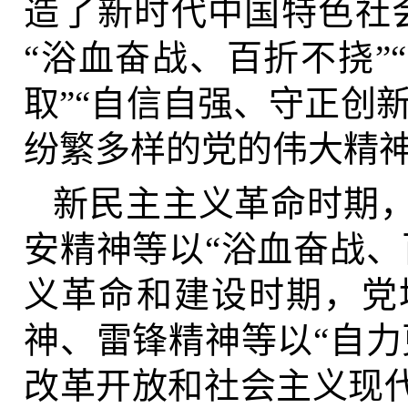
造了新时代中国特色社
“浴血奋战、百折不挠”
取”“自信自强、守正创
纷繁多样的党的伟大精
新民主主义革命时期
安精神等以
“浴血奋战
义革命和建设时期，党
神、雷锋精神等以“自力
改革开放和社会主义现