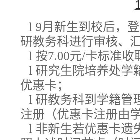
l
9
月新生到校后，登
研教务科进行审核、
l
按
7.00
元
/
卡标准收
l
研究生院培养处学
优惠卡；
l
研教务科到学籍管
注册（优惠卡注册由
l
非新生若优惠卡遗