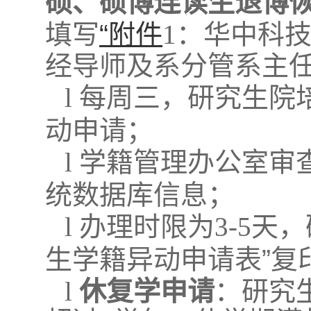
硕、硕博连读生退博
填写
“附件
1
：华中科
经导师及系分管系主
l
每周三，研究生院
动申请；
l
学籍管理办公室审
统数据库信息；
l
办理时限为
3-5
天，
生
学籍异动申请表
”复
l
休复学申请
：研究