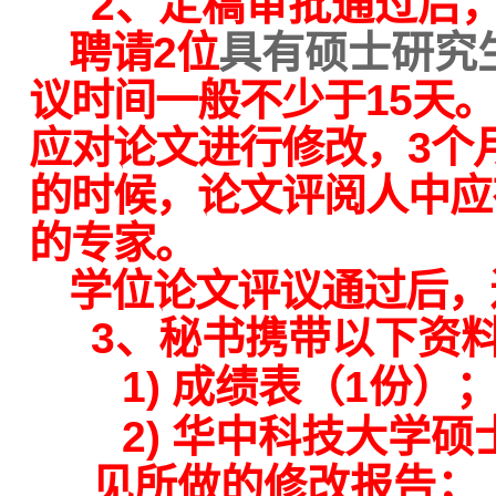
2
、定稿审批通过后
聘请
2
位
具有硕士研究
议时间一般不少于
15
天。
应对论文进行修改，
3
个
的时候，论文评阅人中应
的专家。
学位论文评议通过后，
3
、秘书携带以下资
1)
成绩表（
1
份）
2)
华中科技大学硕
见所做的修改报告；