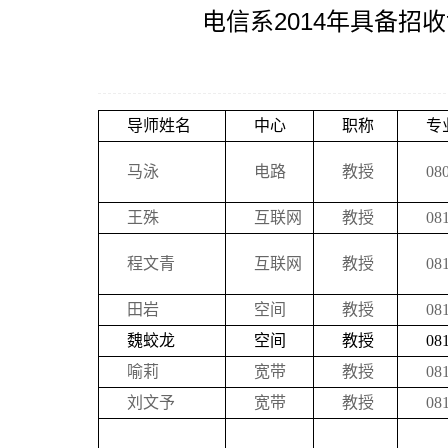
电信系2014年具备
导师姓名
中心
职称
专
马泳
电路
教授
08
王殊
互联网
教授
0
程文青
互联网
教授
0
田岩
空间
教授
0
魏蛟龙
空间
教授
0
喻莉
宽带
教授
0
刘文予
宽带
教授
0