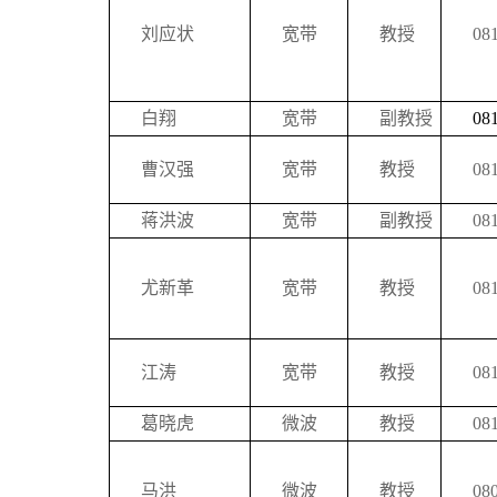
刘应状
宽带
教授
0
白翔
宽带
副教授
0
曹汉强
宽带
教授
0
蒋洪波
宽带
副教授
0
尤新革
宽带
教授
0
江涛
宽带
教授
0
葛晓虎
微波
教授
0
马洪
微波
教授
0