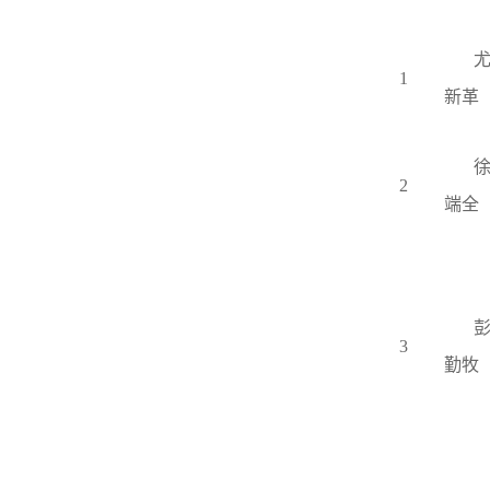
1
新革
2
端全
3
勤牧