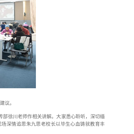
见建议。
传部徐川老师作相关讲解。大家悉心聆听，深切缅
现场深情追思朱九思老校长以毕生心血铸就教育丰