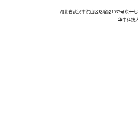
湖北省武汉市洪山区珞喻路1037号东十七楼 电话：0
华中科技