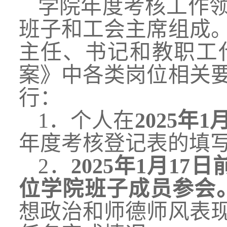
学院年度考核
工作
班子和工会主席组成
主任、书记和教职工
案》中各类岗位相关
行：
1．个人在
202
5
年1月
年度考核登记表
的
填
2．
202
5
年1月
17
日
位学院班子成员参会
想政治和师德师风表