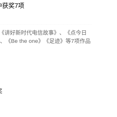
中获奖7项
、《讲好新时代电信故事》、《点今日
、《
Be the one
》《足迹》等
7
项作品
奖