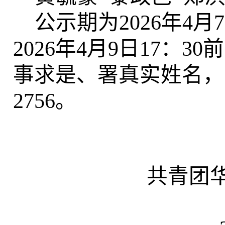
公示期为
2026
年
4
月
7
2026
年
4
月
9
日
17
：
30
前
事求是、署真实姓名，
2756
。
共青团