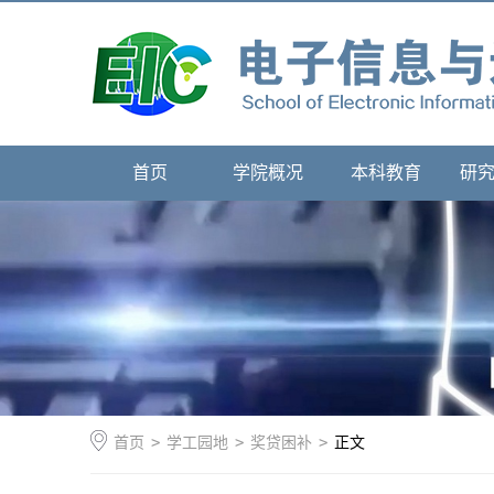
首页
学院概况
本科教育
研
首页
>
学工园地
>
奖贷困补
>
正文