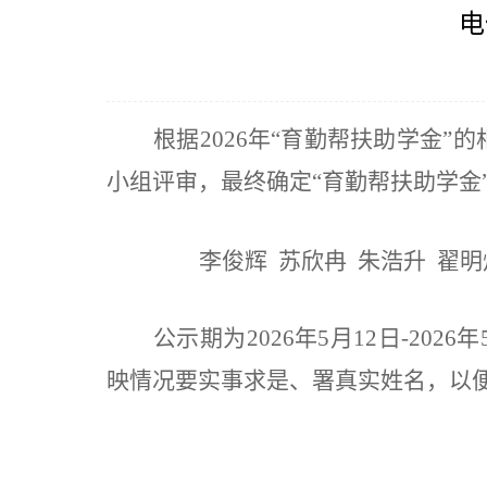
电
根据
2026
年“育勤帮扶助学金”
小组评审，最终确定“育勤帮扶助学金
李俊辉 苏欣冉 朱浩升 翟明
公示期为
2026
年
5
月
12
日
-2026
年
映情况要实事求是、署真实姓名，以