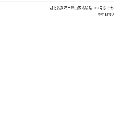
湖北省武汉市洪山区珞喻路1037号东十七楼 电话：0
华中科技