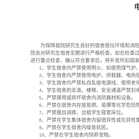
为保障我院研究生良好的宿舍居住环境和消
院会对研究生宿舍定期进行严格检查，如在检查
进行重点检查，确认符合要求后，将补发所扣国
、学生宿舍内严禁使用明火，如使用煤气炉
1
、学生宿舍内严禁使用电炉、烘鞋器、电热毯
2
、学生宿舍内严禁私自乱接电源线、使用老
3
、学生宿舍的走道、楼梯、安全通道严禁封
4
、严禁挪用或损坏宿舍内消防器材和设备。
5
、严禁在宿舍内存放易燃、易爆等化学危险
6
、严禁擅自调换、出租学生寝室床位。
7
、严禁在学生集体宿舍内留宿异性或在异性
8
、严禁在学生宿舍内噪音扰民。
9
、严禁在学生宿舍内饲养宠物。
10