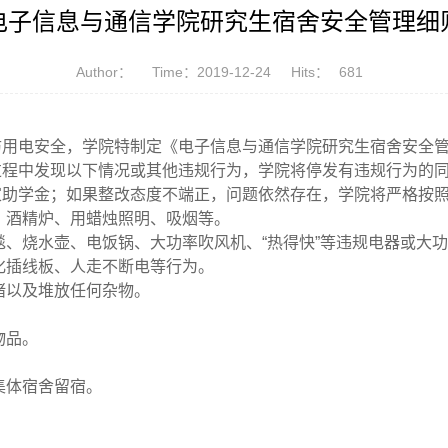
电子信息与通信学院研究生宿舍安全管理细
Author：
Time：2019-12-24
Hits：
681
防用电安全，学院特制定《电子信息与通信学院研究生宿舍安全
过程中发现以下情况或其他违规行为，学院将停发有违规行为的
家助学金；如果整改态度不端正，问题依然存在，学院将严格按
、酒精炉、用蜡烛照明、吸烟等。
、烧水壶、电饭锅、大功率吹风机、“热得快”等违规电器或大
化插线板、人走不断电等行为。
堵以及堆放任何杂物。
物品。
集体宿舍留宿。