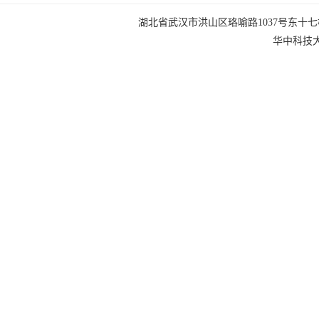
湖北省武汉市洪山区珞喻路1037号东十七楼 电话：0
华中科技