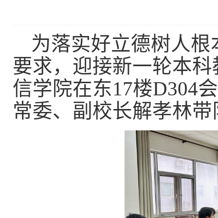
为落实
好
立德树人根
要求，迎接新一轮本科
信学院在东
17
楼
D304
会
常委、副校长解孝林带