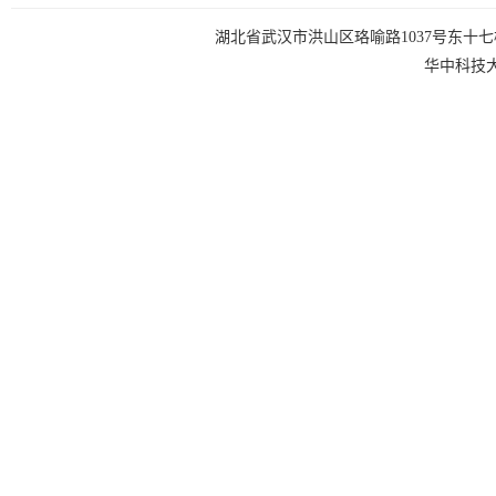
湖北省武汉市洪山区珞喻路1037号东十七楼 电话：0
华中科技