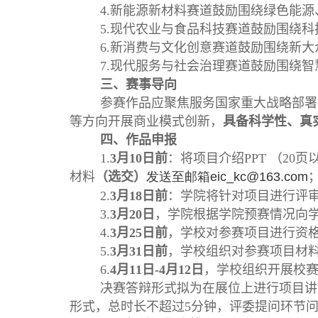
4.新能源新材料赛道
鼓励围绕绿色能源
5.现代农业与食品科技赛道
鼓励围绕科
6.新消费与文化创意赛道
鼓励围绕新大
7.现代服务与社会治理赛道
鼓励围绕智
三、赛事导向
参赛作品应聚焦服务国家重大战略部署
等方向开展商业模式创新，
具备科学性、真
四、作品申报
1.
3月10日前
：将项目介绍PPT
（20页
材料
（选交）
发送至邮箱
eic_kc@163.com
2.
3月18日前
：学院将针对项目进行评
3.
3
月20日
，学院根据学院预赛情况向
4.
3
月25日前
，学校对参赛项目进行资
5.
3
月31日前
，学校组织对参赛项目材
6.
4
月11日-4月12日
，学校组织开展校
决赛答辩形式拟为在展位上进行项目讲
形式，总时长不超过5分钟，评委提问环节