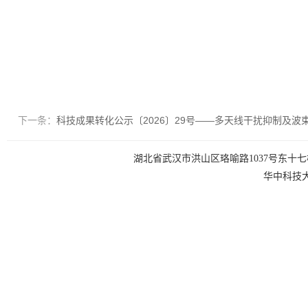
下一条：
科技成果转化公示〔2026〕29号——多天线干扰抑制及波
湖北省武汉市洪山区珞喻路1037号东十七楼 电话：0
华中科技