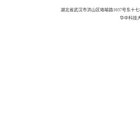
湖北省武汉市洪山区珞喻路1037号东十七楼 电话：0
华中科技