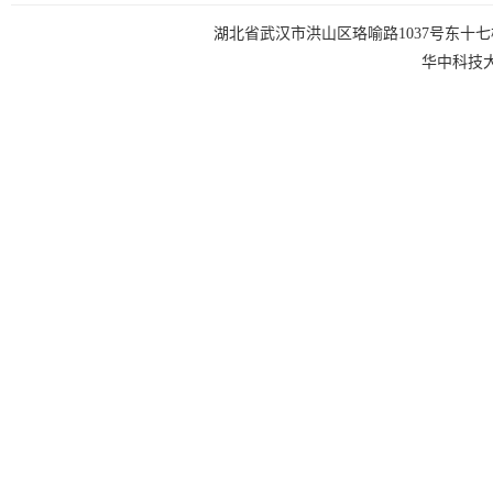
湖北省武汉市洪山区珞喻路1037号东十七楼 电话：0
华中科技